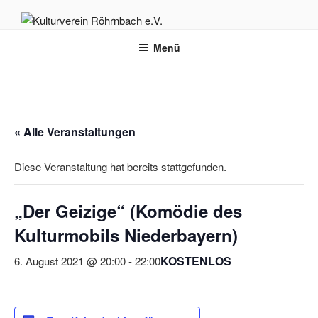
Zum
Inhalt
KULTURVEREIN RÖHRNBACH
Herzlich willkommen auf der Homepage des Kulturvereins Röhrnbach
springen
Menü
e.V.
E.V.
« Alle Veranstaltungen
Diese Veranstaltung hat bereits stattgefunden.
„Der Geizige“ (Komödie des
Kulturmobils Niederbayern)
KOSTENLOS
6. August 2021 @ 20:00
-
22:00