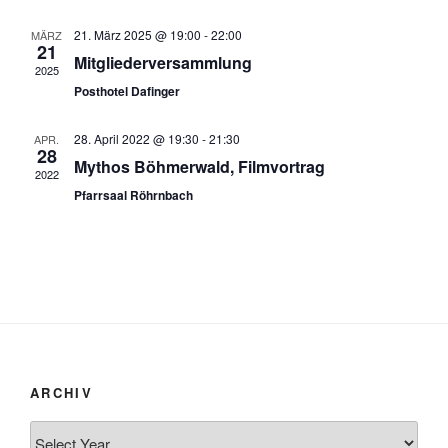
a
ä
a
l
h
21. März 2025 @ 19:00
-
22:00
MÄRZ
21
l
l
t
Mitgliederversammlung
2025
e
u
t
Posthotel Dafinger
n
n
u
.
g
n
28. April 2022 @ 19:30
-
21:30
APR.
A
28
g
Mythos Böhmerwald, Filmvortrag
n
2022
e
Pfarrsaal Röhrnbach
s
n
i
S
c
u
h
t
c
e
h
n
e
-
u
ARCHIV
N
n
a
d