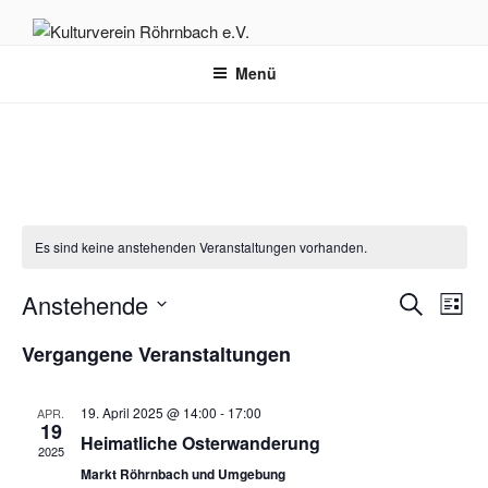
Zum
Inhalt
KULTURVEREIN RÖHRNBACH
Herzlich willkommen auf der Homepage des Kulturvereins Röhrnbach
springen
Menü
e.V.
E.V.
Es sind keine anstehenden Veranstaltungen vorhanden.
V
V
Anstehende
S
L
e
e
u
D
i
Vergangene Veranstaltungen
r
c
r
a
s
h
a
t
a
t
e
n
u
19. April 2025 @ 14:00
-
17:00
e
APR.
n
19
s
m
Heimatliche Osterwanderung
s
2025
t
w
Markt Röhrnbach und Umgebung
t