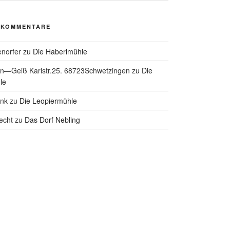
 KOMMENTARE
enorfer
zu
Die Haberlmühle
hn—Geiß Karlstr.25. 68723Schwetzingen
zu
Die
le
ank
zu
Die Leopiermühle
echt
zu
Das Dorf Nebling