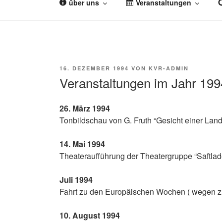
über uns
Veranstaltungen
Zum
Inhalt
KULTURVEREIN 
Herzlich willkommen auf der Homepage des Ku
springen
VERÖFFENTLICHT
16. DEZEMBER 1994
VON
KVR-ADMIN
AM
Veranstaltungen im Jahr 199
26. März 1994
Ton­bild­schau von G. Fruth “Gesicht einer Land
14. Mai 1994
Thea­ter­auf­füh­rung der Thea­ter­grup­pe “Saft­la
Juli 1994
Fahrt zu den Euro­päi­schen Wochen ( wegen zu 
10. August 1994