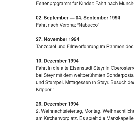
Feri­en­prp­gramm für Kin­der: Fahrt nach Mün­c
02. Sep­tem­ber — 04. Sep­tem­ber 1994
Fahrt nach Vero­na: “Nabuc­co”
27. Novem­ber 1994
Tanz­spiel und Film­vor­füh­rung im Rah­men des 
10. Dezem­ber 1994
Fahrt in die alte Eisen­stadt Steyr in Ober­ös­ter­
bei Steyr mit dem welt­be­rühm­ten Son­der­post­a
und Stem­pel. Mit­tag­essen in Steyr. Besuch des 
Kripperl”
26. Dezem­ber 1994
2. Weih­nachts­fei­er­tag, Mon­tag. Weih­nacht­li
am Kir­chen­vor­platz. Es spielt die Markt­ka­pel