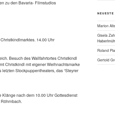
hen zu den Bava­ria- Filmstudios
NEUESTE
Marion Alt
Gisela Za
Christ­kindl­mark­tes. 14.00 Uhr
Haberlmüh
Roland Pl
reich. Besuch des Wall­fahr­tor­tes Christ­kindl
Gertold Gr
mt Christ­kindl mit eige­ner Weih­nachts­mar­ke
letz­ten Stock­pup­pen­thea­ters, das “Stey­rer
­che Klän­ge nach dem 10.00 Uhr Got­tes­dienst
­le Röhrnbach.