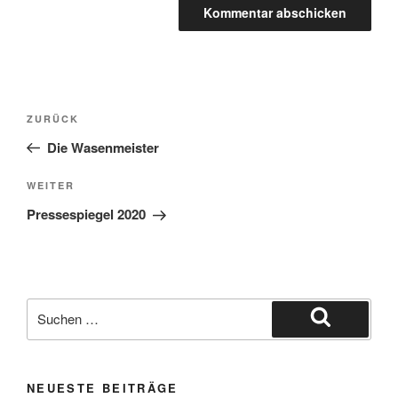
Beitragsnavigation
Vorheriger
ZURÜCK
Beitrag
Die Wasenmeister
Nächster
WEITER
Beitrag
Pressespiegel 2020
Suche
nach:
Suchen
NEUESTE BEITRÄGE