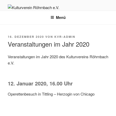
Zum
Inhalt
KULTURVEREIN RÖHRNBACH
Herzlich willkommen auf der Homepage des Kulturvereins Röhrnbach
springen
Menü
e.V.
E.V.
VERÖFFENTLICHT
16. DEZEMBER 2020
VON
KVR-ADMIN
AM
Veranstaltungen im Jahr 2020
Ver­an­stal­tun­gen im Jahr 2020 des Kul­tur­ver­eins Röhrn­bach
e.V.
12. Januar 2020, 16.00 Uhr
Ope­ret­ten­be­such in Titt­ling – Her­zo­gin von Chicago