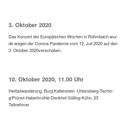
3. Oktober 2020
Das Kon­zert der Euro­päi­schen Wochen in Röhrn­bach wur­
de wegen der Coro­na Pan­de­mie vom 12, Juli 2020 auf den
3. Okto­ber 2020verschoben.
10. Oktober 2020, 11.00 Uhr
Herbst­wan­de­rung, Burg Kal­ten­stein ‑Urleins­berg-Techin­
g/Prünst-Haberl­müh­le-Denk­hof-Söl­ling-Kühn. 23
Teilnehmer