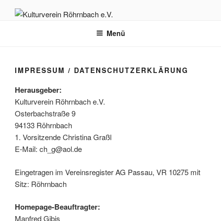
Zum
Inhalt
KULTURVEREIN RÖHRNBACH
Herzlich willkommen auf der Homepage des Kulturvereins Röhrnbach
springen
Menü
e.V.
E.V.
IMPRESSUM / DATENSCHUTZERKLÄRUNG
Her­aus­ge­ber:
Kul­tur­ver­ein Röhrn­bach e.V.
Oster­bach­stra­ße 9
94133 Röhrn­bach
1. Vor­sit­zen­de Chris­ti­na Graßl
E‑Mail: ch_g@aol.de
Ein­ge­tra­gen im Ver­eins­re­gis­ter AG Pas­sau, VR 10275 mit
Sitz: Röhrnbach
Home­page-Beauf­trag­ter:
Man­fred Gibis