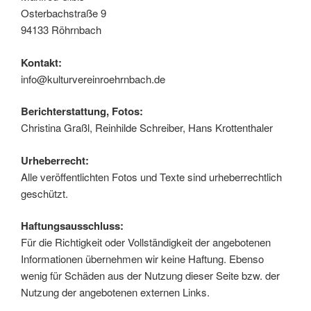
Oster­bach­stra­ße 9
94133 Röhrn­bach
Kon­takt:
info@kulturvereinroehrnbach.de
Bericht­erstat­tung, Fotos:
Chris­ti­na Graßl, Rein­hil­de Schrei­ber, Hans Krottenthaler
Urhe­ber­recht:
Alle ver­öf­fent­lich­ten Fotos und Tex­te sind urhe­ber­recht­lich
geschützt.
Haf­tungs­aus­schluss:
Für die Rich­tig­keit oder Voll­stän­dig­keit der ange­bo­te­nen
Infor­ma­tio­nen über­neh­men wir kei­ne Haf­tung. Eben­so
wenig für Schä­den aus der Nut­zung die­ser Sei­te bzw. der
Nut­zung der ange­bo­te­nen exter­nen Links.