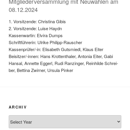
Mitgliederversammlung mit Neuwahlen am
08.12.2024
1. Vor­sit­zen­de: Chris­ti­na Gibis
2. Vor­sit­zen­de: Lui­se Haydn
Kas­sen­war­tin: Elvi­ra Dumps
Schrift­füh­re­rin: Ulri­ke Phil­ipp-Rauscher
Kas­sen­prü­fer/-in: Eli­sa­beth Guts­miedl, Klaus Eiter
Bei­sit­zer/-innen: Hans Krot­ten­tha­ler, Anto­nia Eiter, Gabi
Han­sal, Annet­te Eggerl, Rudi Ranz­in­ger, Rein­hil­de Schrei­
ber, Bet­ti­na Zwir­ner, Ursu­la Pinker
ARCHIV