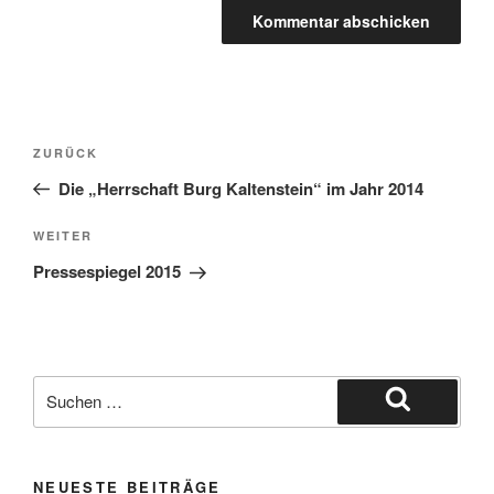
Beitragsnavigation
Vorheriger
ZURÜCK
Beitrag
Die „Herrschaft Burg Kaltenstein“ im Jahr 2014
Nächster
WEITER
Beitrag
Pressespiegel 2015
Suche
nach:
Suchen
NEUESTE BEITRÄGE