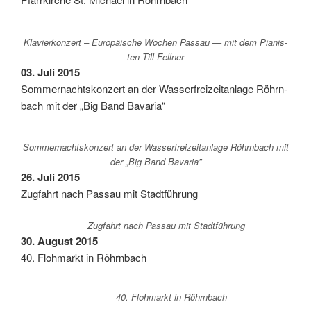
Kla­vier­kon­zert – Euro­päi­sche Wochen Pas­sau — mit dem Pia­nis­
ten Till Fellner
03. Juli 2015
Som­mer­nachts­kon­zert an der Was­ser­frei­zeit­an­la­ge Röhrn­
bach mit der „Big Band Bavaria“
Som­mer­nachts­kon­zert an der Was­ser­frei­zeit­an­la­ge Röhrn­bach mit
der „Big Band Bavaria”
26. Juli 2015
Zug­fahrt nach Pas­sau mit Stadtführung
Zug­fahrt nach Pas­sau mit Stadtführung
30. August 2015
40. Floh­markt in Röhrnbach
40. Floh­markt in Röhrnbach