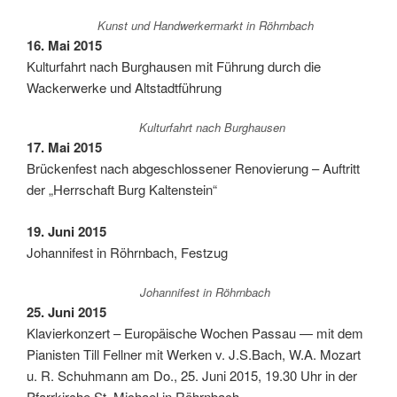
Kunst und Hand­wer­ker­markt in Röhrnbach
16. Mai 2015
Kul­tur­fahrt nach Burg­hau­sen mit Füh­rung durch die
Wacker­wer­ke und Altstadtführung
Kul­tur­fahrt nach Burghausen
17. Mai 2015
Brü­cken­fest nach abge­schlos­se­ner Reno­vie­rung – Auf­tritt
der „Herr­schaft Burg Kaltenstein“
19. Juni 2015
Johan­ni­fest in Röhrn­bach, Festzug
Johan­ni­fest in Röhrnbach
25. Juni 2015
Kla­vier­kon­zert – Euro­päi­sche Wochen Pas­sau — mit dem
Pia­nis­ten Till Fell­ner mit Wer­ken v. J.S.Bach, W.A. Mozart
u. R. Schuh­mann am Do., 25. Juni 2015, 19.30 Uhr in der
Pfarr­kir­che St. Micha­el in Röhrnbach