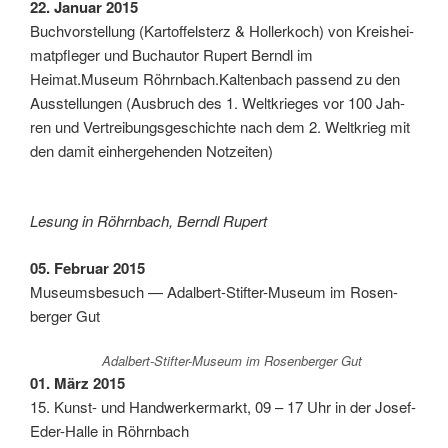
22. Janu­ar 2015
Buch­vor­stel­lung (Kar­tof­fels­terz & Hol­ler­koch) von Kreis­hei­
mat­pfle­ger und Buch­au­tor Rupert Berndl im
Heimat.Museum Röhrnbach.Kaltenbach pas­send zu den
Aus­stel­lun­gen (Aus­bruch des 1. Welt­krie­ges vor 100 Jah­
ren und Ver­trei­bungs­ge­schich­te nach dem 2. Welt­krieg mit
den damit ein­her­ge­hen­den Notzeiten)
Lesung in Röhrn­bach, Berndl Rupert
05. Febru­ar 2015
Muse­ums­be­such — Adal­bert-Stif­ter-Muse­um im Rosen­
ber­ger Gut
Adal­bert-Stif­ter-Muse­um im Rosen­ber­ger Gut
01. März 2015
15. Kunst- und Hand­wer­ker­markt, 09 – 17 Uhr in der Josef-
Eder-Hal­le in Röhrnbach