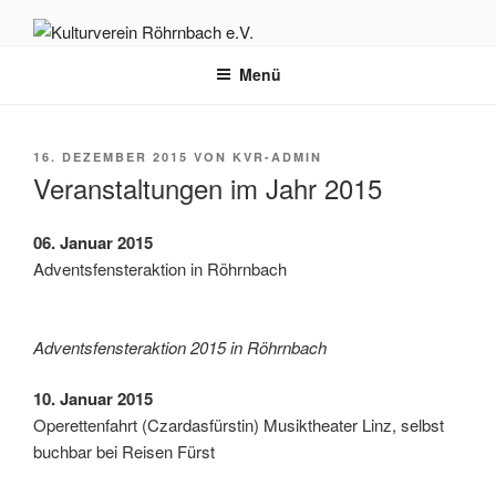
Zum
Inhalt
KULTURVEREIN RÖHRNBACH
Herzlich willkommen auf der Homepage des Kulturvereins Röhrnbach
springen
Menü
e.V.
E.V.
VERÖFFENTLICHT
16. DEZEMBER 2015
VON
KVR-ADMIN
AM
Veranstaltungen im Jahr 2015
06. Janu­ar 2015
Advents­fens­ter­ak­ti­on in Röhrnbach
Advents­fens­ter­ak­ti­on 2015 in Röhrnbach
10. Janu­ar 2015
Ope­ret­ten­fahrt (Czar­das­fürs­tin) Musik­thea­ter Linz, selbst
buch­bar bei Rei­sen Fürst