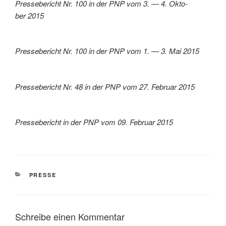
Pres­se­be­richt Nr. 100 in der PNP vom 3. — 4. Okto­
ber 2015
Pres­se­be­richt Nr. 100 in der PNP vom 1. — 3. Mai 2015
Pres­se­be­richt Nr. 48 in der PNP vom 27. Febru­ar 2015
Pres­se­be­richt in der PNP vom 09. Febru­ar 2015
KATEGORIEN
PRESSE
Schreibe einen Kommentar