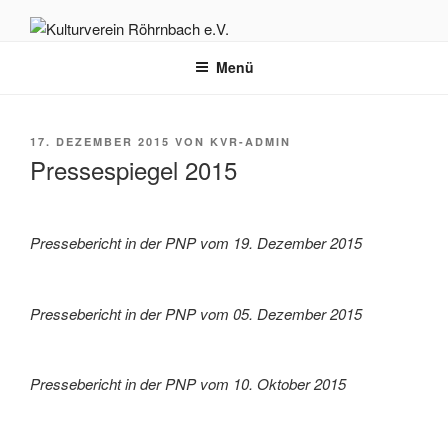
Zum
Inhalt
KULTURVEREIN RÖHRNBACH
Herzlich willkommen auf der Homepage des Kulturvereins Röhrnbach
springen
Menü
e.V.
E.V.
VERÖFFENTLICHT
17. DEZEMBER 2015
VON
KVR-ADMIN
AM
Pressespiegel 2015
Pres­se­be­richt in der PNP vom 19. Dezem­ber 2015
Pres­se­be­richt in der PNP vom 05. Dezem­ber 2015
Pres­se­be­richt in der PNP vom 10. Okto­ber 2015