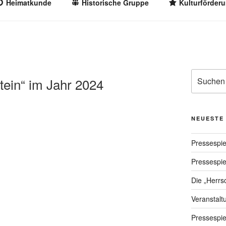
Heimatkunde
Historische Gruppe
Kulturförder
RÖHRNBACH E.V.
lturvereins Röhrnbach e.V.
Suche
tein“ im Jahr 2024
nach:
NEUESTE
Pressespi
Pressespi
Die „Herrs
Veranstalt
Pressespi