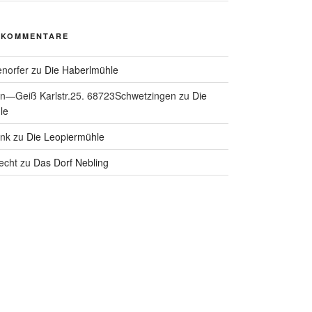
 KOMMENTARE
enorfer
zu
Die Haberlmühle
hn—Geiß Karlstr.25. 68723Schwetzingen
zu
Die
le
ank
zu
Die Leopiermühle
echt
zu
Das Dorf Nebling