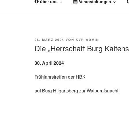
über uns
Veranstaltungen
Zum
Inhalt
KULTURVEREIN 
Herzlich willkommen auf der Homepage des Ku
springen
VERÖFFENTLICHT
26. MÄRZ 2024
VON
KVR-ADMIN
AM
Die „Herrschaft Burg Kaltens
30. April 2024
Früh­jahrs­tref­fen der HBK
auf Burg Hil­garts­berg zur Walpurgisnacht.