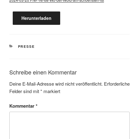
Her­un­ter­la­den
KATEGORIEN
PRESSE
Schreibe einen Kommentar
Deine E-Mail-Adresse wird nicht veröffentlicht.
Erforderliche
Felder sind mit
*
markiert
Kommentar
*