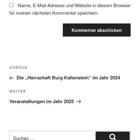
Name, E-Mail-Adresse und Website in diesem Browser
für meinen nächsten Kommentar speichern.
Beitragsnavigation
Vorheriger
ZURÜCK
Beitrag
Die „Herrschaft Burg Kaltenstein“ im Jahr 2024
Nächster
WEITER
Beitrag
Veranstaltungen im Jahr 2025
Suche