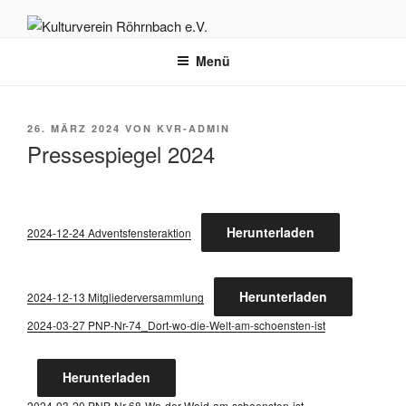
Zum
Inhalt
KULTURVEREIN RÖHRNBACH
Herzlich willkommen auf der Homepage des Kulturvereins Röhrnbach
springen
Menü
e.V.
E.V.
VERÖFFENTLICHT
26. MÄRZ 2024
VON
KVR-ADMIN
AM
Pressespiegel 2024
Her­un­ter­la­den
2024-12-24 Advents­fens­ter­ak­ti­on
Her­un­ter­la­den
2024-12-13 Mit­glie­der­ver­samm­lung
2024-03-27 PNP-Nr-74_D­ort-wo-die-Welt-am-schoens­ten-ist
Her­un­ter­la­den
2024-03-20 PNP-Nr-68-Wo-der-Woid-am-schoens­ten-ist