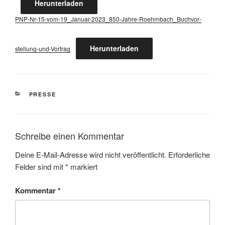
Her­un­ter­la­den
PNP-Nr-15-vom-19_­Ja­nu­ar-2023_850-Jah­re-Roehrn­bach_­Buch­vor­
Her­un­ter­la­den
stel­lung-und-Vor­trag
KATEGORIEN
PRESSE
Schreibe einen Kommentar
Deine E-Mail-Adresse wird nicht veröffentlicht.
Erforderliche
Felder sind mit
*
markiert
Kommentar
*