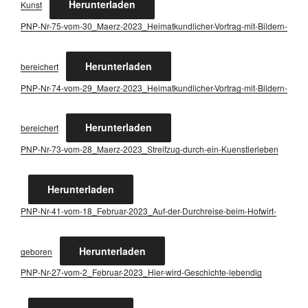
Her­un­ter­la­den
Kunst
PNP-Nr-75-vom-30_­Maerz-2023_Hei­mat­kund­li­cher-Vor­trag-mit-Bil­dern-
Her­un­ter­la­den
berei­chert
PNP-Nr-74-vom-29_­Maerz-2023_Hei­mat­kund­li­cher-Vor­trag-mit-Bil­dern-
Her­un­ter­la­den
berei­chert
PNP-Nr-73-vom-28_­Maerz-2023_­Streif­zug-durch-ein-Kuenst­ler­le­ben
Her­un­ter­la­den
PNP-Nr-41-vom-18_­Fe­bru­ar-2023_Auf-der-Durch­rei­se-beim-Hof­wirt-
Her­un­ter­la­den
gebo­ren
PNP-Nr-27-vom-2_Fe­bru­ar-2023_Hier-wird-Geschich­te-leben­dig