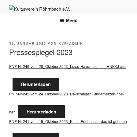
Zum
Inhalt
KULTURVEREIN RÖHRNBACH
Herzlich willkommen auf der Homepage des Kulturvereins Röhrnbach
springen
Menü
e.V.
E.V.
VERÖFFENTLICHT
31. JANUAR 2023
VON
KVR-ADMIN
AM
Pressespiegel 2023
PNP-Nr-249-vom-28_Ok­to­ber-2023_Lui­se-Haydn-stellt-im-HNKKJ-aus
Her­un­ter­la­den
PNP-Nr-245-vom-24_Ok­to­ber-2023_­Da-schla­gen-Kin­der­her­zen-hoe­
Her­un­ter­la­den
her
PNP-Nr-241-vom-19_Ok­to­ber-2023_­Kul­tur-Erleb­nis­tag-das-ist-gebo­ten