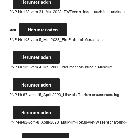
Her­un­ter­la­den
PNP-Nr-123-vom-31_­Mai-2023_E­WE­vents-fin­den-auch-im-Land­kreis-
Her­un­ter­la­den
statt
PNP-Nr-103-vom-5_Mai-2023_Ein-Platzl-mit-Geschich­te
Her­un­ter­la­den
PNP-Nr-102-vom-4_Mai-2023_­Viel-mehr-als-nur-ein-Muse­um
Her­un­ter­la­den
PNP-Nr-87-vom-15_A­pril-2023_­Hin­weis-Tou­ris­mus­aus­schuss-tagt
Her­un­ter­la­den
PNP-Nr-82-vom-8_A­pril-2023_­Markt-im-Fokus-von-Wis­sen­schaft-und-